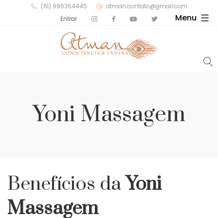
(61) 996364445
atman.contato@gmail.com
Menu
Entrar
Yoni Massagem
Benefícios da
Yoni
Massagem