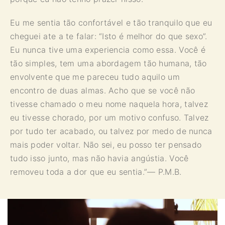
Eu me sentia tão confortável e tão tranquilo que eu
cheguei ate a te falar: “Isto é melhor do que sexo”.
Eu nunca tive uma experiencia como essa. Você é
tão simples, tem uma abordagem tão humana, tão
envolvente que me pareceu tudo aquilo um
encontro de duas almas. Acho que se você não
tivesse chamado o meu nome naquela hora, talvez
eu tivesse chorado, por um motivo confuso. Talvez
por tudo ter acabado, ou talvez por medo de nunca
mais poder voltar. Não sei, eu posso ter pensado
tudo isso junto, mas não havia angústia. Você
removeu toda a dor que eu sentia.”
— P.M.B.