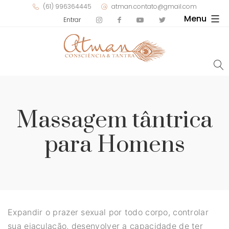
(61) 996364445
atman.contato@gmail.com
Menu
Entrar
Massagem tântrica
para Homens
Expandir o prazer sexual por todo corpo, controlar
sua ejaculação, desenvolver a capacidade de ter